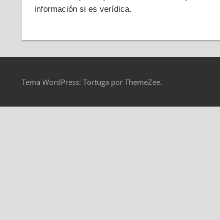
información si es verídica.
Tema WordPress: Tortuga por ThemeZee.